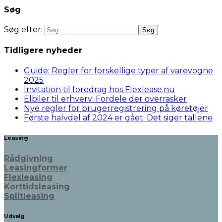
Søg
Søg efter:
Tidligere nyheder
Guide: Regler for forskellige typer af varevogne
2025
Invitation til foredrag hos Flexlease.nu
Elbiler til erhverv: Fordele der overrasker
Nye regler for brugerregistrering på køretøjer
Første halvdel af 2024 er gået: Det siger tallene
Leasing
Rådgivning
Leasingformer
Flexleasing
Korttidsleasing
Splitleasing
Udvalg