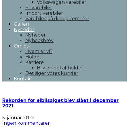
Volkswagen varebiler
El-varebiler
Import varebiler
Varebiler på dine præmisser
Galleri
Nyheder
Nyheder
Nyhedsbrev
Om os
Hvem er vi?
Holdet
Karriere
Bliv en del af holdet
Det siger vores kunder
Kontakt
Rekorden for elbilsalget blev slået i december
2021
5. januar 2022
Ingen kommentarer