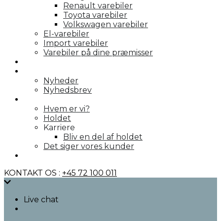
Renault varebiler
Toyota varebiler
Volkswagen varebiler
El-varebiler
Import varebiler
Varebiler på dine præmisser
Galleri
Nyheder
Nyheder
Nyhedsbrev
Om os
Hvem er vi?
Holdet
Karriere
Bliv en del af holdet
Det siger vores kunder
Kontakt
KONTAKT OS :
+45 72 100 011
Live chat