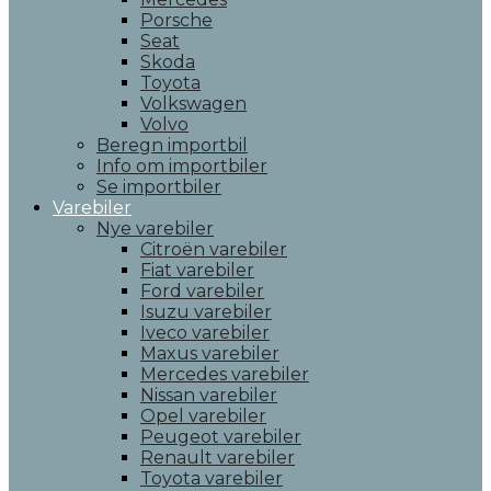
Porsche
Seat
Skoda
Toyota
Volkswagen
Volvo
Beregn importbil
Info om importbiler
Se importbiler
Varebiler
Nye varebiler
Citroën varebiler
Fiat varebiler
Ford varebiler
Isuzu varebiler
Iveco varebiler
Maxus varebiler
Mercedes varebiler
Nissan varebiler
Opel varebiler
Peugeot varebiler
Renault varebiler
Toyota varebiler