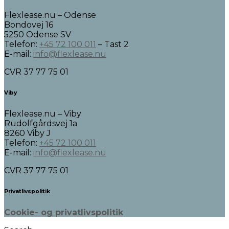
Flexlease.nu – Odense
Bondovej 16
5250 Odense SV
Telefon:
+45 72 100 011
– Tast 2
E-mail:
info@flexlease.nu
CVR 37 77 75 01
Viby
Flexlease.nu – Viby
Rudolfgårdsvej 1a
8260 Viby J
Telefon:
+45 72 100 011
E-mail:
info@flexlease.nu
CVR 37 77 75 01
Privatlivspolitik
Cookie- og privatlivspolitik