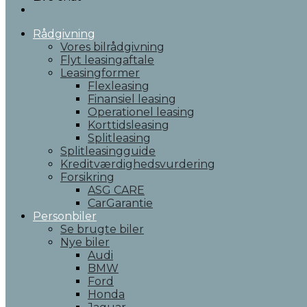
Rådgivning
Vores bilrådgivning
Flyt leasingaftale
Leasingformer
Flexleasing
Finansiel leasing
Operationel leasing
Korttidsleasing
Splitleasing
Splitleasingguide
Kreditværdighedsvurdering
Forsikring
ASG CARE
CarGarantie
Personbiler
Se brugte biler
Nye biler
Audi
BMW
Ford
Honda