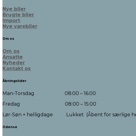
Nye biler
Brugte biler
Import
Nye varebiler
Om os
Om os
Ansatte
Nyheder
Kontakt os
Åbningstider
Man-Torsdag 08:00 – 16:00
Fredag 08:00 – 15:00
Lør-Søn + helligdage Lukket (Åbent for særlige h
Odense