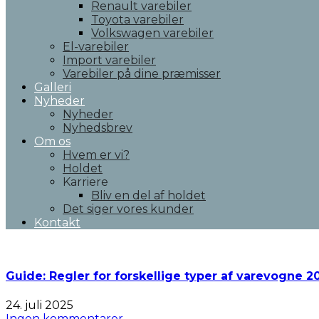
Renault varebiler
Toyota varebiler
Volkswagen varebiler
El-varebiler
Import varebiler
Varebiler på dine præmisser
Galleri
Nyheder
Nyheder
Nyhedsbrev
Om os
Hvem er vi?
Holdet
Karriere
Bliv en del af holdet
Det siger vores kunder
Kontakt
Guide: Regler for forskellige typer af varevogne 2
24. juli 2025
Ingen kommentarer