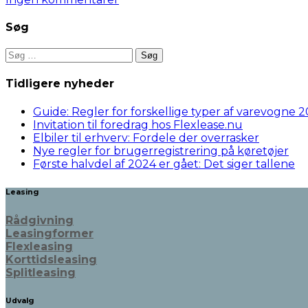
Søg
Søg
efter:
Tidligere nyheder
Guide: Regler for forskellige typer af varevogne 
Invitation til foredrag hos Flexlease.nu
Elbiler til erhverv: Fordele der overrasker
Nye regler for brugerregistrering på køretøjer
Første halvdel af 2024 er gået: Det siger tallene
Leasing
Rådgivning
Leasingformer
Flexleasing
Korttidsleasing
Splitleasing
Udvalg