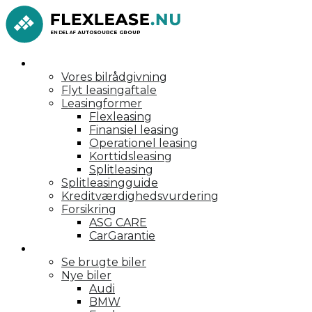
Rådgivning
Vores bilrådgivning
Flyt leasingaftale
Leasingformer
Flexleasing
Finansiel leasing
Operationel leasing
Korttidsleasing
Splitleasing
Splitleasingguide
Kreditværdighedsvurdering
Forsikring
ASG CARE
CarGarantie
Personbiler
Se brugte biler
Nye biler
Audi
BMW