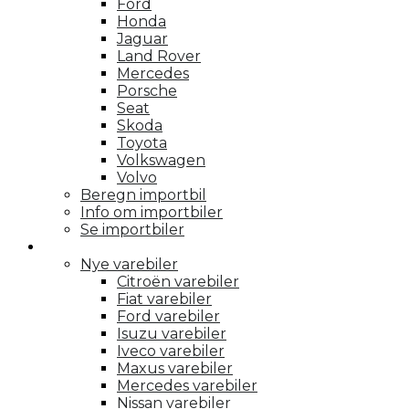
Ford
Honda
Jaguar
Land Rover
Mercedes
Porsche
Seat
Skoda
Toyota
Volkswagen
Volvo
Beregn importbil
Info om importbiler
Se importbiler
Varebiler
Nye varebiler
Citroën varebiler
Fiat varebiler
Ford varebiler
Isuzu varebiler
Iveco varebiler
Maxus varebiler
Mercedes varebiler
Nissan varebiler