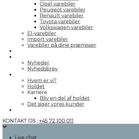
Opel varebiler
Peugeot varebiler
Renault varebiler
Toyota varebiler
Volkswagen varebiler
El-varebiler
Import varebiler
Varebiler på dine præmisser
Galleri
Nyheder
Nyheder
Nyhedsbrev
Om os
Hvem er vi?
Holdet
Karriere
Bliv en del af holdet
Det siger vores kunder
Kontakt
KONTAKT OS :
+45 72 100 011
Live chat