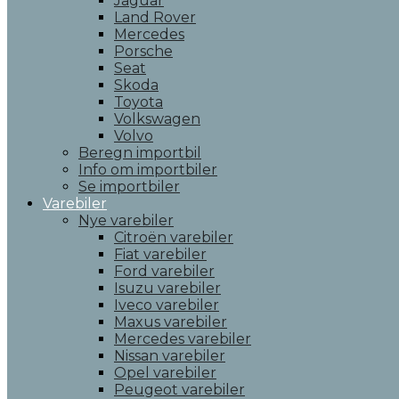
Jaguar
Land Rover
Mercedes
Porsche
Seat
Skoda
Toyota
Volkswagen
Volvo
Beregn importbil
Info om importbiler
Se importbiler
Varebiler
Nye varebiler
Citroën varebiler
Fiat varebiler
Ford varebiler
Isuzu varebiler
Iveco varebiler
Maxus varebiler
Mercedes varebiler
Nissan varebiler
Opel varebiler
Peugeot varebiler