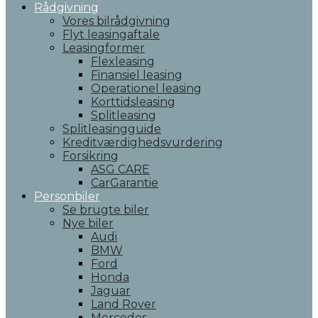
Rådgivning
Vores bilrådgivning
Flyt leasingaftale
Leasingformer
Flexleasing
Finansiel leasing
Operationel leasing
Korttidsleasing
Splitleasing
Splitleasingguide
Kreditværdighedsvurdering
Forsikring
ASG CARE
CarGarantie
Personbiler
Se brugte biler
Nye biler
Audi
BMW
Ford
Honda
Jaguar
Land Rover
Mercedes