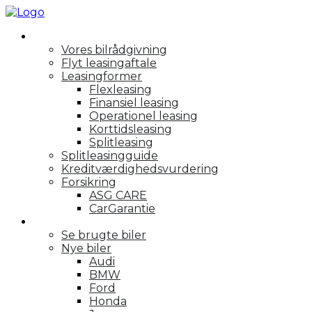
Rådgivning
Vores bilrådgivning
Flyt leasingaftale
Leasingformer
Flexleasing
Finansiel leasing
Operationel leasing
Korttidsleasing
Splitleasing
Splitleasingguide
Kreditværdighedsvurdering
Forsikring
ASG CARE
CarGarantie
Personbiler
Se brugte biler
Nye biler
Audi
BMW
Ford
Honda