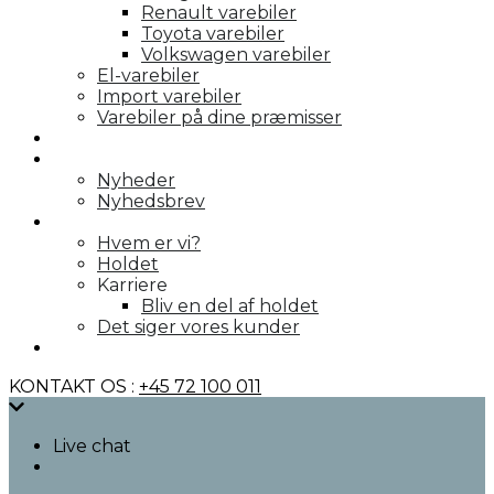
Renault varebiler
Toyota varebiler
Volkswagen varebiler
El-varebiler
Import varebiler
Varebiler på dine præmisser
Galleri
Nyheder
Nyheder
Nyhedsbrev
Om os
Hvem er vi?
Holdet
Karriere
Bliv en del af holdet
Det siger vores kunder
Kontakt
KONTAKT OS :
+45 72 100 011
Live chat