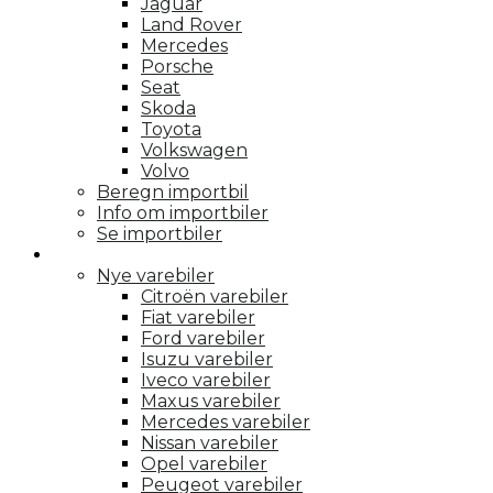
Jaguar
Land Rover
Mercedes
Porsche
Seat
Skoda
Toyota
Volkswagen
Volvo
Beregn importbil
Info om importbiler
Se importbiler
Varebiler
Nye varebiler
Citroën varebiler
Fiat varebiler
Ford varebiler
Isuzu varebiler
Iveco varebiler
Maxus varebiler
Mercedes varebiler
Nissan varebiler
Opel varebiler
Peugeot varebiler