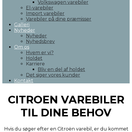
Volkswagen varebiler
El-varebiler
Import varebiler
Varebiler på dine præmisser
Galleri
Nyheder
Nyheder
Nyhedsbrev
Om os
Hvem er vi?
Holdet
Karriere
Bliv en del af holdet
Det siger vores kunder
Kontakt
CITROEN VAREBILER
TIL DINE BEHOV
Hvis du søger efter en Citroën varebil, er du kommet