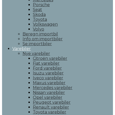
Porsche
Seat
Skoda
Toyota
Volkswagen
Volvo
Beregn importbil
Info om importbiler
Se importbiler
Varebiler
Nye varebiler
Citroën varebiler
Fiat varebiler
Ford varebiler
Isuzu varebiler
Iveco varebiler
Maxus varebiler
Mercedes varebiler
Nissan varebiler
Opel varebiler
Peugeot varebiler
Renault varebiler
Toyota varebiler