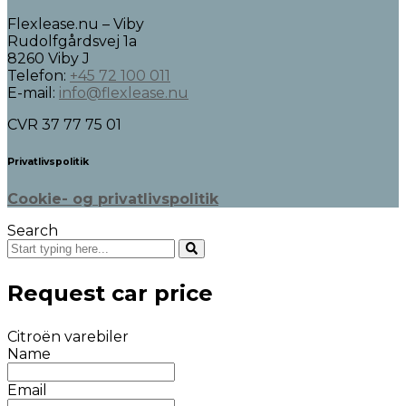
Flexlease.nu – Viby
Rudolfgårdsvej 1a
8260 Viby J
Telefon:
+45 72 100 011
E-mail:
info@flexlease.nu
CVR 37 77 75 01
Privatlivspolitik
Cookie- og privatlivspolitik
Search
Request car price
Citroën varebiler
Name
Email