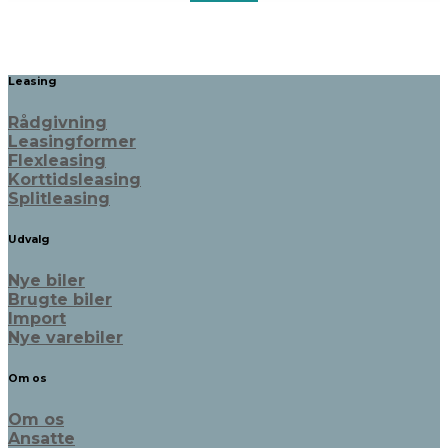
Leasing
Rådgivning
Leasingformer
Flexleasing
Korttidsleasing
Splitleasing
Udvalg
Nye biler
Brugte biler
Import
Nye varebiler
Om os
Om os
Ansatte