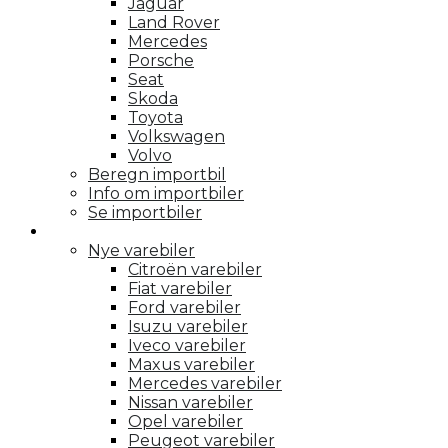
Jaguar
Land Rover
Mercedes
Porsche
Seat
Skoda
Toyota
Volkswagen
Volvo
Beregn importbil
Info om importbiler
Se importbiler
Varebiler
Nye varebiler
Citroën varebiler
Fiat varebiler
Ford varebiler
Isuzu varebiler
Iveco varebiler
Maxus varebiler
Mercedes varebiler
Nissan varebiler
Opel varebiler
Peugeot varebiler