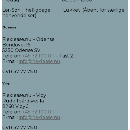
Lør-Søn + helligdage Lukket (Åbent for særlige
henvendelser)
Odense
Flexlease.nu – Odense
Bondovej 16
5250 Odense SV
Telefon:
+45 72 100 011
– Tast 2
E-mail:
info@flexlease.nu
CVR 37 77 75 01
Viby
Flexlease.nu – Viby
Rudolfgårdsvej 1a
8260 Viby J
Telefon:
+45 72 100 011
E-mail:
info@flexlease.nu
CVR 37 77 75 01