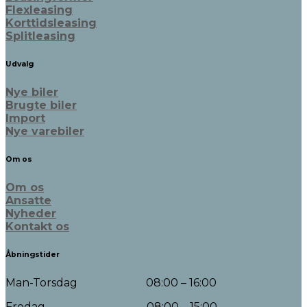
Flexleasing
Korttidsleasing
Splitleasing
Udvalg
Nye biler
Brugte biler
Import
Nye varebiler
Om os
Om os
Ansatte
Nyheder
Kontakt os
Åbningstider
Man-Torsdag 08:00 – 16:00
Fredag 08:00 – 15:00