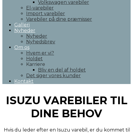
Volkswagen varebiler
El-varebiler
Import varebiler
Varebiler på dine præmisser
Galleri
Nyheder
Nyheder
Nyhedsbrev
Om os
Hvem er vi?
Holdet
Karriere
Bliv en del af holdet
Det siger vores kunder
Kontakt
ISUZU VAREBILER TIL
DINE BEHOV
Hvis du leder efter en Isuzu varebil, er du kommet til