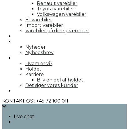
Renault varebiler
Toyota varebiler
Volkswagen varebiler
El-varebiler
Import varebiler
Varebiler på dine præmisser
Galleri
Nyheder
Nyheder
Nyhedsbrev
Om os
Hvem er vi?
Holdet
Karriere
Bliv en del af holdet
Det siger vores kunder
Kontakt
KONTAKT OS :
+45 72 100 011
Live chat