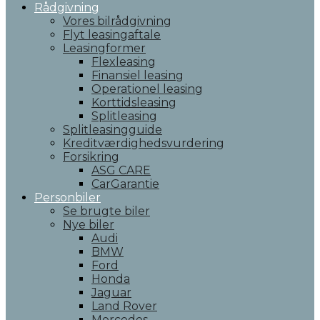
Rådgivning
Vores bilrådgivning
Flyt leasingaftale
Leasingformer
Flexleasing
Finansiel leasing
Operationel leasing
Korttidsleasing
Splitleasing
Splitleasingguide
Kreditværdighedsvurdering
Forsikring
ASG CARE
CarGarantie
Personbiler
Se brugte biler
Nye biler
Audi
BMW
Ford
Honda
Jaguar
Land Rover
Mercedes