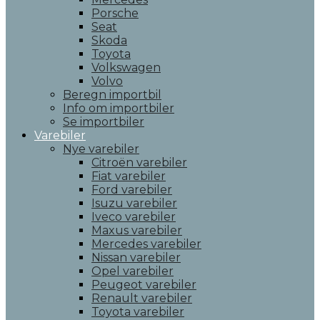
Porsche
Seat
Skoda
Toyota
Volkswagen
Volvo
Beregn importbil
Info om importbiler
Se importbiler
Varebiler
Nye varebiler
Citroën varebiler
Fiat varebiler
Ford varebiler
Isuzu varebiler
Iveco varebiler
Maxus varebiler
Mercedes varebiler
Nissan varebiler
Opel varebiler
Peugeot varebiler
Renault varebiler
Toyota varebiler