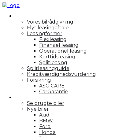
Rådgivning
Vores bilrådgivning
Flyt leasingaftale
Leasingformer
Flexleasing
Finansiel leasing
Operationel leasing
Korttidsleasing
Splitleasing
Splitleasingguide
Kreditværdighedsvurdering
Forsikring
ASG CARE
CarGarantie
Personbiler
Se brugte biler
Nye biler
Audi
BMW
Ford
Honda