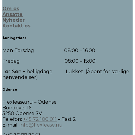
Om os
Ansatte
Nyheder
Kontakt os
Åbningstider
Man-Torsdag 08:00 – 16:00
Fredag 08:00 – 15:00
Lør-Søn + helligdage Lukket (Åbent for særlige
henvendelser)
Odense
Flexlease.nu – Odense
Bondovej 16
5250 Odense SV
Telefon:
+45 72 100 011
– Tast 2
E-mail:
info@flexlease.nu