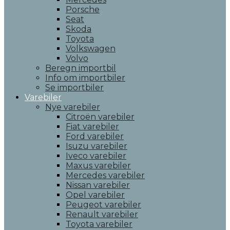
Porsche
Seat
Skoda
Toyota
Volkswagen
Volvo
Beregn importbil
Info om importbiler
Se importbiler
Varebiler
Nye varebiler
Citroën varebiler
Fiat varebiler
Ford varebiler
Isuzu varebiler
Iveco varebiler
Maxus varebiler
Mercedes varebiler
Nissan varebiler
Opel varebiler
Peugeot varebiler
Renault varebiler
Toyota varebiler