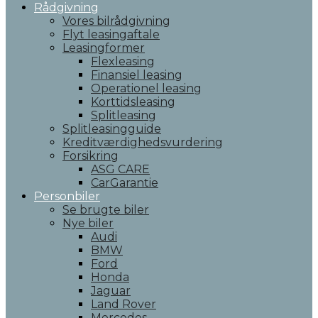
Rådgivning
Vores bilrådgivning
Flyt leasingaftale
Leasingformer
Flexleasing
Finansiel leasing
Operationel leasing
Korttidsleasing
Splitleasing
Splitleasingguide
Kreditværdighedsvurdering
Forsikring
ASG CARE
CarGarantie
Personbiler
Se brugte biler
Nye biler
Audi
BMW
Ford
Honda
Jaguar
Land Rover
Mercedes