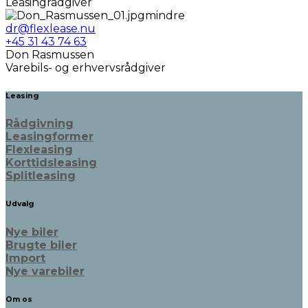
Leasingrådgiver
dr@flexlease.nu
+45 31 43 74 63
Don Rasmussen
Varebils- og erhvervsrådgiver
Leasing
Rådgivning
Leasingformer
Flexleasing
Korttidsleasing
Splitleasing
Udvalg
Nye biler
Brugte biler
Import
Nye varebiler
Om os