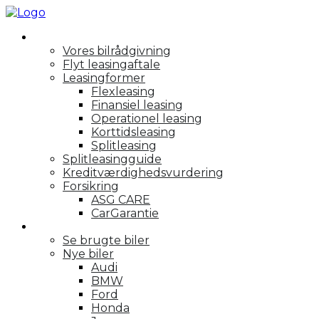
Rådgivning
Vores bilrådgivning
Flyt leasingaftale
Leasingformer
Flexleasing
Finansiel leasing
Operationel leasing
Korttidsleasing
Splitleasing
Splitleasingguide
Kreditværdighedsvurdering
Forsikring
ASG CARE
CarGarantie
Personbiler
Se brugte biler
Nye biler
Audi
BMW
Ford
Honda