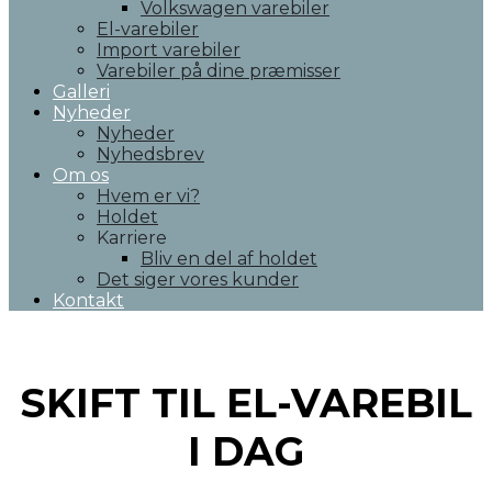
Volkswagen varebiler
El-varebiler
Import varebiler
Varebiler på dine præmisser
Galleri
Nyheder
Nyheder
Nyhedsbrev
Om os
Hvem er vi?
Holdet
Karriere
Bliv en del af holdet
Det siger vores kunder
Kontakt
SKIFT TIL EL-VAREBIL
I DAG