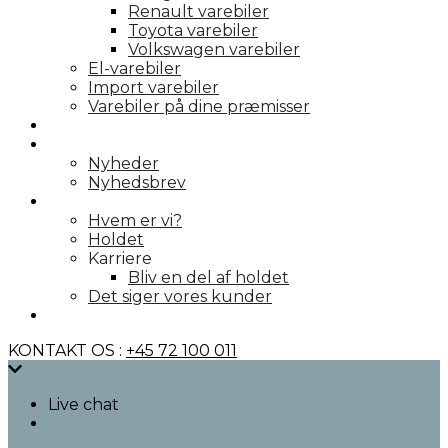
Renault varebiler
Toyota varebiler
Volkswagen varebiler
El-varebiler
Import varebiler
Varebiler på dine præmisser
Galleri
Nyheder
Nyheder
Nyhedsbrev
Om os
Hvem er vi?
Holdet
Karriere
Bliv en del af holdet
Det siger vores kunder
Kontakt
KONTAKT OS :
+45 72 100 011
Live chat