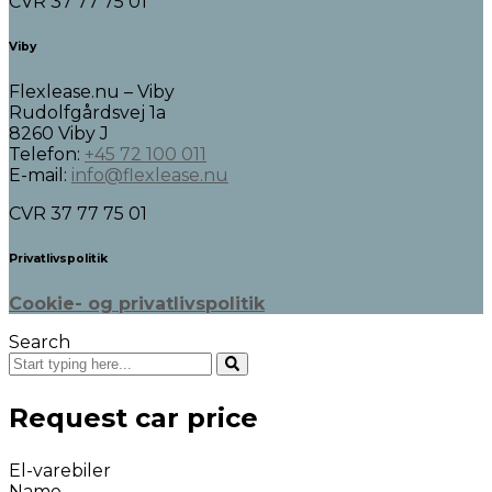
CVR 37 77 75 01
Viby
Flexlease.nu – Viby
Rudolfgårdsvej 1a
8260 Viby J
Telefon:
+45 72 100 011
E-mail:
info@flexlease.nu
CVR 37 77 75 01
Privatlivspolitik
Cookie- og privatlivspolitik
Search
Request car price
El-varebiler
Name