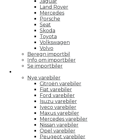
Jaguar
Land Rover
Mercedes
Porsche
Seat
Skoda
Toyota
Volkswagen
Volvo
Beregn importbil
Info om importbiler
Se importbiler
Varebiler
Nye varebiler
Citroën varebiler
Fiat varebiler
Ford varebiler
Isuzu varebiler
Iveco varebiler
Maxus varebiler
Mercedes varebiler
Nissan varebiler
Opel varebiler
Peugeot varebiler